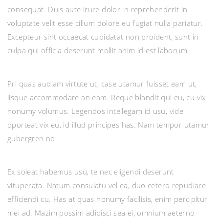
consequat. Duis aute irure dolor in reprehenderit in
voluptate velit esse cillum dolore eu fugiat nulla pariatur.
Excepteur sint occaecat cupidatat non proident, sunt in
culpa qui officia deserunt mollit anim id est laborum.
Pri quas audiam virtute ut, case utamur fuisset eam ut,
iisque accommodare an eam. Reque blandit qui eu, cu vix
nonumy volumus. Legendos intellegam id usu, vide
oporteat vix eu, id illud principes has. Nam tempor utamur
gubergren no.
Ex soleat habemus usu, te nec eligendi deserunt
vituperata. Natum consulatu vel ea, duo cetero repudiare
efficiendi cu. Has at quas nonumy facilisis, enim percipitur
mei ad. Mazim possim adipisci sea ei, omnium aeterno