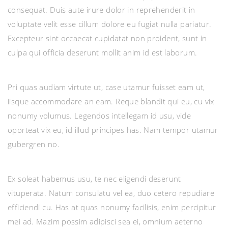
consequat. Duis aute irure dolor in reprehenderit in
voluptate velit esse cillum dolore eu fugiat nulla pariatur.
Excepteur sint occaecat cupidatat non proident, sunt in
culpa qui officia deserunt mollit anim id est laborum.
Pri quas audiam virtute ut, case utamur fuisset eam ut,
iisque accommodare an eam. Reque blandit qui eu, cu vix
nonumy volumus. Legendos intellegam id usu, vide
oporteat vix eu, id illud principes has. Nam tempor utamur
gubergren no.
Ex soleat habemus usu, te nec eligendi deserunt
vituperata. Natum consulatu vel ea, duo cetero repudiare
efficiendi cu. Has at quas nonumy facilisis, enim percipitur
mei ad. Mazim possim adipisci sea ei, omnium aeterno